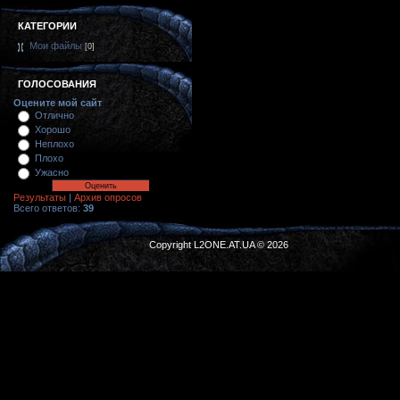
КАТЕГОРИИ
Мои файлы
[0]
ГОЛОСОВАНИЯ
Оцените мой сайт
Отлично
Хорошо
Неплохо
Плохо
Ужасно
Результаты
|
Архив опросов
Всего ответов:
39
Copyright L2ONE.AT.UA © 2026