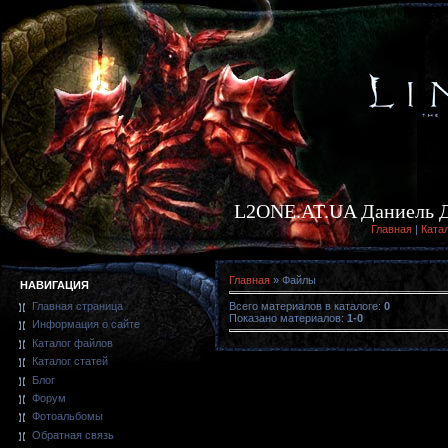
L2ONE.AT.UA Даниель Де
Главная
|
Ката
Главная
»
Файлы
НАВИГАЦИЯ
Всего материалов в каталоге
:
0
Главная страница
Показано материалов
:
1-0
Информация о сайте
Каталог файлов
Каталог статей
Блог
Форум
Фотоальбомы
Обратная связь